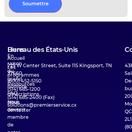
Liens
Bureau des États-Unis
Co
En
Accueil
raison
225 W Center Street, Suite 115 Kingsport, TN
43
Les
du
37660
Sai
programmes
grand
(800) 452-5150
Den
Ressources
nombre
bu
(514) 685-1200
FAQ
d'inscriptions
20
(514) 685-2400 (Fax)
pour
Nous
Mo
solutions@premierservice.cx
devenir
contacter
QC
membre
2L1
de
(8