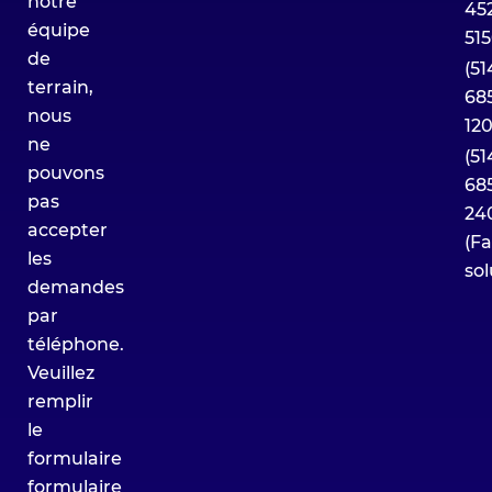
notre
45
équipe
51
de
(51
terrain,
68
nous
12
ne
(51
pouvons
68
pas
24
accepter
(Fa
les
so
demandes
par
téléphone.
Veuillez
remplir
le
formulaire
formulaire